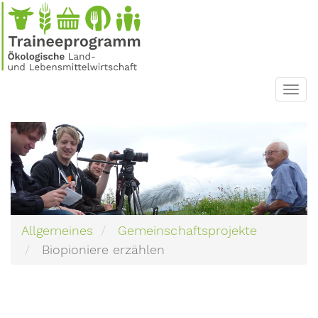
Direkt
zum
Inhalt
Toggl
navig
Allgemeines
Gemeinschaftsprojekte
Biopioniere erzählen