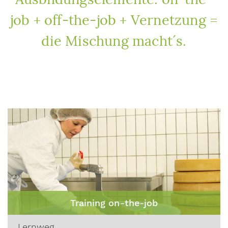
job + off-the-job + Vernetzung =
die Mischung macht´s.
Training on-the-job
Lernweg