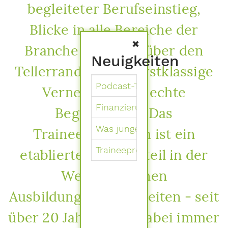
begleiteter Berufseinstieg,
Blicke in alle Bereiche der
Branche und auch über den
Neuigkeiten
Tellerrand hinaus, erstklassige
Podcast-Tipp: Alles rund um 
Vernetzung und echte
Finanzierungsende des Train
Begeisterung: Das
Was junge Talente bewegt
Traineeprogramm ist ein
Traineeprogramm hautnah – In
etablierter Bestandteil in der
Welt der grünen
Ausbildungsmöglichkeiten - seit
über 20 Jahren und dabei immer