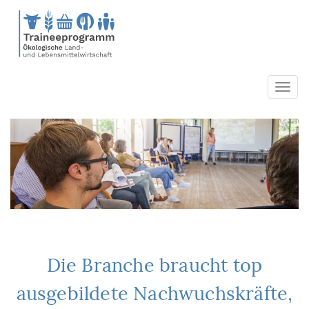
Direkt
zum
Inhalt
Toggl
navig
Die Branche braucht top
ausgebildete Nachwuchskräfte,