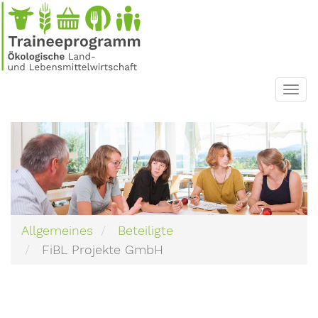
Direkt
zum
Inhalt
Toggl
navig
Allgemeines
Beteiligte
FiBL Projekte GmbH