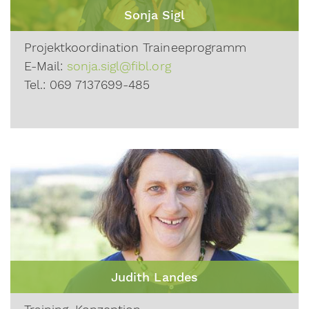
Sonja Sigl
Projektkoordination Traineeprogramm
E-Mail:
sonja.sigl@fibl.org
Tel.:
069 7137699-485
Judith Landes