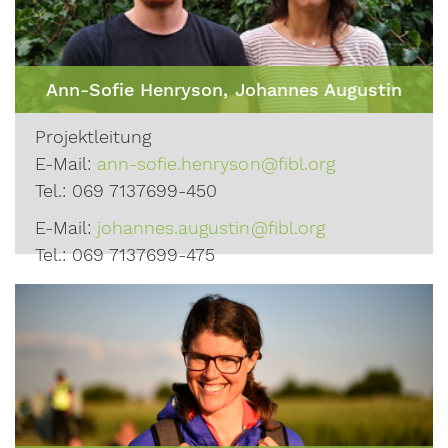
Ann-Sofie Henryson, Johannes Augustin
Projektleitung
E-Mail:
ann-sofie.henryson@fibl.org
Tel.: 069 7137699-450
E-Mail:
johannes.augustin@fibl.org
Tel.: 069 7137699-475